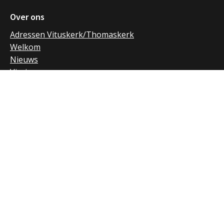
Over ons
Adressen Vituskerk/Thomaskerk
Welkom
Nieuws
Vieringen
Activiteiten
Parochiebladen
Nieuwsbrief
Extra
Verhuur
RK Huizen
RK Laren
RK Naarden en Bussum
Privacybeleid
Betalingsvoorwaarden