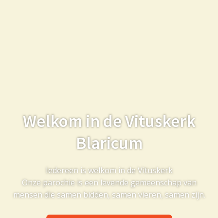
Welkom in de Vituskerk
Blaricum
Iedereen is welkom in de Vituskerk
Onze parochie is een levende gemeenschap van
mensen die samen bidden, samen vieren, samen zijn.