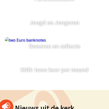
Jeugd en Jongeren
Doneren en collecte
KND: twee keer per maand
Nieuws uit de kerk