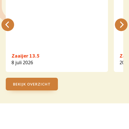
Zaaijer 13.5
Zaai
8 juli 2026
20 m
BEKIJK OVERZICHT