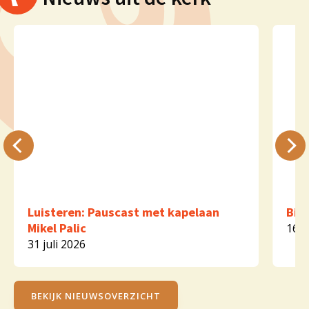
Luisteren: Pauscast met kapelaan
Bijz
Mikel Palic
16 j
31 juli 2026
BEKIJK NIEUWSOVERZICHT