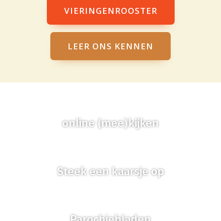
VIERINGENROOSTER
LEER ONS KENNEN
online (mee)kijken
Steek een kaarsje op
Parochiebladen