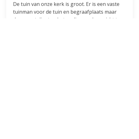
De tuin van onze kerk is groot. Er is een vaste
tuinman voor de tuin en begraafplaats maar
daarnaast dient er het nodige werk verricht te
worden. Met name voorafgaand aan
Sacramentsdag en Allerzielen maar ook door
het jaar heen. Het is een gezellige groep heren
die natuurlijk ook samen koffie drinken en
nieuwtjes uitwisselen. Inzet: eens per twee
maanden.
Schoonmaakgroep
Iedere twee maanden maakt de
schoonmaakgroep het kerkgebouw schoon.
Soms wordt ook het koper gepoetst. Inzet: eens
per twee maanden. Zie ook het rooster. Voor
meer informatie kunt u contact opnemen met
Ellen Mous: 06 490 777 34
Kerkschoonmaak rooster 2024