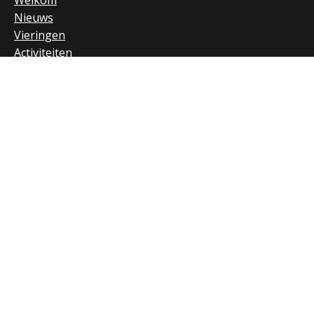
Welkom
Nieuws
Vieringen
Activiteiten
Parochiebladen
Nieuwsbrief
Extra
Verhuur
RK Huizen
RK Laren
RK Naarden en Bussum
Privacybeleid
Betalingsvoorwaarden
Gedragscode
Links
ANBI