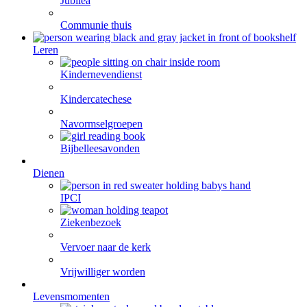
Jubilea
Communie thuis
Leren
Kindernevendienst
Kindercatechese
Navormselgroepen
Bijbelleesavonden
Dienen
IPCI
Ziekenbezoek
Vervoer naar de kerk
Vrijwilliger worden
Levensmomenten