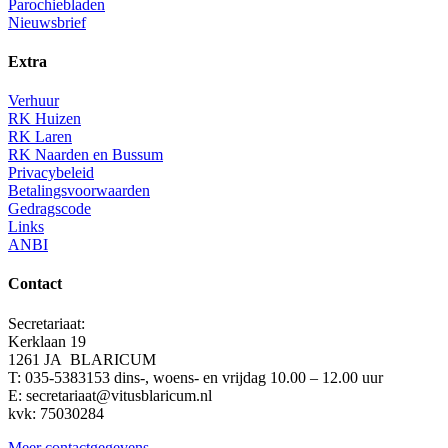
Parochiebladen
Nieuwsbrief
Extra
Verhuur
RK Huizen
RK Laren
RK Naarden en Bussum
Privacybeleid
Betalingsvoorwaarden
Gedragscode
Links
ANBI
Contact
Secretariaat:
Kerklaan 19
1261 JA BLARICUM
T: 035-5383153 dins-, woens- en vrijdag 10.00 – 12.00 uur
E: secretariaat@vitusblaricum.nl
kvk: 75030284
Meer contactgegevens