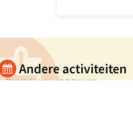
Andere activiteiten
Momenteel is er geen activiteit aanwezig.
Vituskerk Blaricum