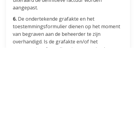
uiteraard de definitieve factuur worden
aangepast.
6.
De ondertekende grafakte en het
toestemmingsformulier dienen op het moment
van begraven aan de beheerder te zijn
overhandigd. Is de grafakte en/of het
toestemmingsformulier niet aanwezig, dan
dient de uitvaartondernemer ervoor zorg te
dragen dat deze per omgaande wordt/worden
aangeleverd, zodat voor het einde van de
begrafenis op het kerkhof, de grafakte en/of
het
toestemmingsformulier alsnog aan de
beheerder kan/kunnen worden overhandigd.
7. Factuur:
Na de begrafenis wordt de factuur voor de
uitvaart en/of bijzetting opgemaakt en aan de