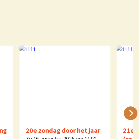
ng
20e zondag door het jaar
21e z
Zo 16 augustus 2026 om 11:00