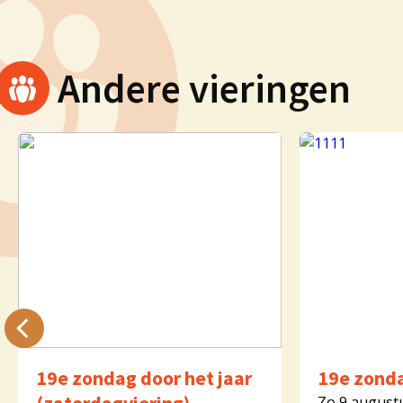
Andere vieringen
19e zondag door het jaar
19e zonda
Zo 9 august