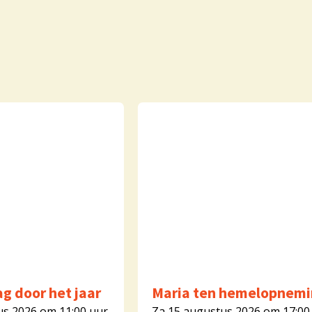
g door het jaar
Maria ten hemelopnemi
us 2026 om 11:00 uur
Za 15 augustus 2026 om 17:00