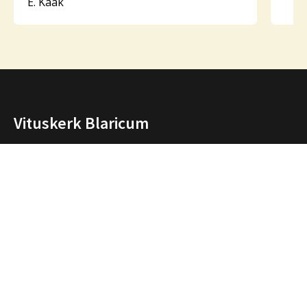
E. Kaak
Vituskerk Blaricum
Onze parochie is een levende gemeenschap van
mensen die samen bidden, samen vieren, samen zijn.
We vormen een samenwerkingsverband met de
parochies in Huizen en Laren en hebben ook open
contacten met de andere christelijke kerken in de
regio.
Over ons