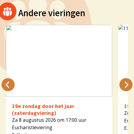
Andere vieringen
19e zondag door het jaar
19e
(zaterdagviering)
Zo 9
Za 8 augustus 2026 om 17:00 uur
Euch
Eucharistieviering
E. K