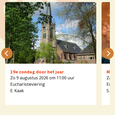
19e zondag door het jaar
Mar
Zo 9 augustus 2026 om 11:00 uur
Za 1
Eucharistieviering
Euch
E. Kaak
S. K