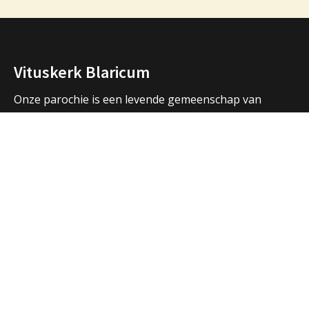
Vituskerk Blaricum
Onze parochie is een levende gemeenschap van
mensen die samen bidden, samen vieren, samen zijn.
We vormen een samenwerkingsverband met de
parochies in Huizen en Laren en hebben ook open
contacten met de andere christelijke kerken in de
regio.
Over ons
Adressen Vituskerk/Thomaskerk
Welkom
Nieuws