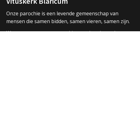
Vituskerk Blaricum
Onze parochie is een levende gemeenschap van
mensen die samen bidden, samen vieren, samen zijn.
We vormen een samenwerkingsverband met de
parochies in Huizen en Laren en hebben ook open
contacten met de andere christelijke kerken in de
regio.
Over ons
Adressen Vituskerk/Thomaskerk
Welkom
Nieuws
Vieringen
Activiteiten
Parochiebladen
Nieuwsbrief