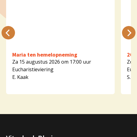
Maria ten hemelopneming
20e
Za 15 augustus 2026 om 17:00 uur
Zo 1
Eucharistieviering
Euch
E. Kaak
S. K