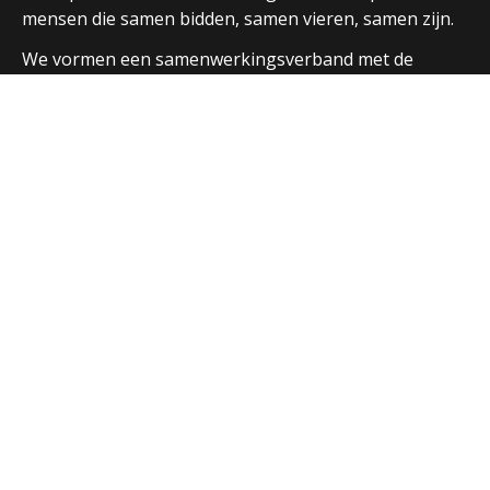
mensen die samen bidden, samen vieren, samen zijn.
We vormen een samenwerkingsverband met de
parochies in Huizen en Laren en hebben ook open
contacten met de andere christelijke kerken in de
regio.
Over ons
Adressen Vituskerk/Thomaskerk
Welkom
Nieuws
Vieringen
Activiteiten
Parochiebladen
Nieuwsbrief
Extra