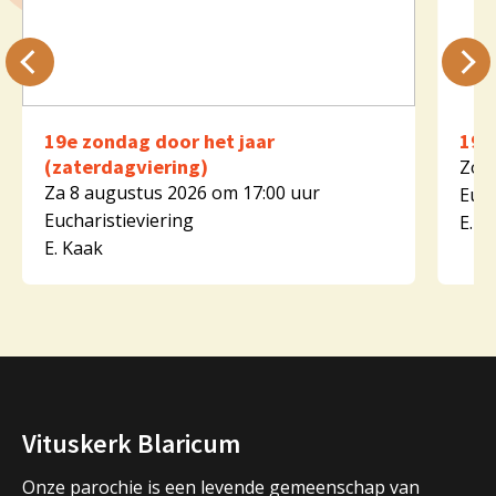
19e zondag door het jaar
19e
(zaterdagviering)
Zo 9
Za 8 augustus 2026 om 17:00 uur
Euch
Eucharistieviering
E. K
E. Kaak
Vituskerk Blaricum
Onze parochie is een levende gemeenschap van