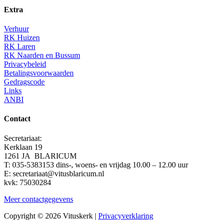
Extra
Verhuur
RK Huizen
RK Laren
RK Naarden en Bussum
Privacybeleid
Betalingsvoorwaarden
Gedragscode
Links
ANBI
Contact
Secretariaat:
Kerklaan 19
1261 JA BLARICUM
T: 035-5383153 dins-, woens- en vrijdag 10.00 – 12.00 uur
E: secretariaat@vitusblaricum.nl
kvk: 75030284
Meer contactgegevens
Copyright © 2026 Vituskerk |
Privacyverklaring