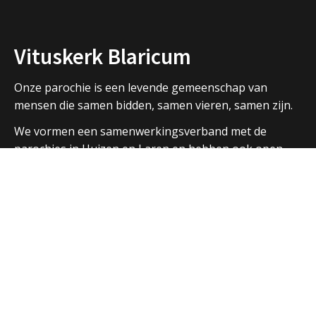
Vituskerk Blaricum
Onze parochie is een levende gemeenschap van
mensen die samen bidden, samen vieren, samen zijn.
We vormen een samenwerkingsverband met de
parochies in Huizen en Laren en hebben ook open
contacten met de andere christelijke kerken in de
regio.