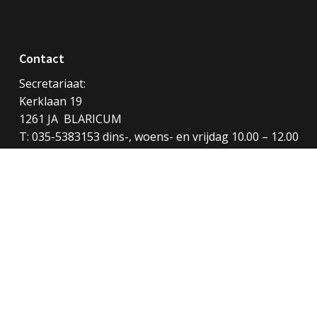
Contact
Secretariaat:
Kerklaan 19
1261 JA BLARICUM
T: 035-5383153 dins-, woens- en vrijdag 10.00 – 12.00
uur
E: secretariaat@vitusblaricum.nl
kvk: 75030284
Meer contactgegevens