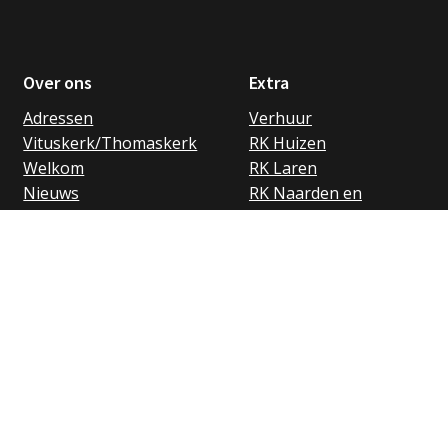
Over ons
Extra
Adressen
Verhuur
Vituskerk/Thomaskerk
RK Huizen
Welkom
RK Laren
Nieuws
RK Naarden en
Vieringen
Bussum
Activiteiten
Privacybeleid
Parochiebladen
Betalingsvoorwaarden
Nieuwsbrief
Gedragscode
Links
ANBI