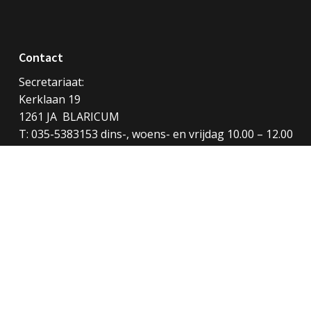
Contact
Secretariaat:
Kerklaan 19
1261 JA BLARICUM
T: 035-5383153 dins-, woens- en vrijdag 10.00 – 12.00
uur
E: secretariaat@vitusblaricum.nl
kvk: 75030284
Meer contactgegevens