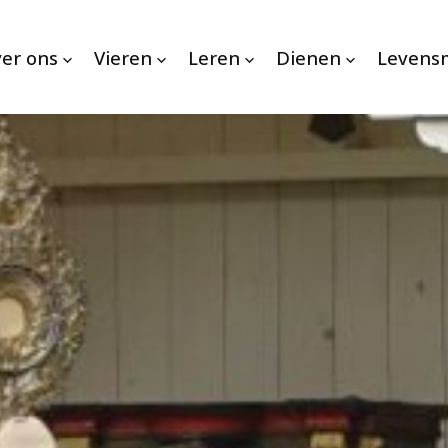
er ons
Vieren
Leren
Dienen
Levens