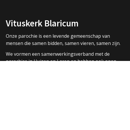
Vituskerk Blaricum
Onze parochie is een levende gemeenschap van
mensen die samen bidden, samen vieren, samen zijn.
We vormen een samenwerkingsverband met de
parochies in Huizen en Laren en hebben ook open
contacten met de andere christelijke kerken in de
regio.