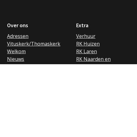
Over ons
Extra
Adressen
Verhuur
Vituskerk/Thomaskerk
RK Huizen
Welkom
RK Laren
Nieuws
RK Naarden en
Vieringen
Bussum
Activiteiten
Privacybeleid
Parochiebladen
Betalingsvoorwaarden
Nieuwsbrief
Gedragscode
Links
ANBI