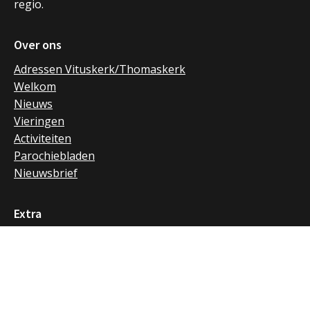
regio.
Over ons
Adressen Vituskerk/Thomaskerk
Welkom
Nieuws
Vieringen
Activiteiten
Parochiebladen
Nieuwsbrief
Extra
Verhuur
RK Huizen
RK Laren
RK Naarden en Bussum
Privacybeleid