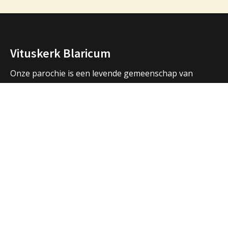
Vituskerk Blaricum
Onze parochie is een levende gemeenschap van
mensen die samen bidden, samen vieren, samen zijn.
We vormen een samenwerkingsverband met de
parochies in Huizen en Laren en hebben ook open
contacten met de andere christelijke kerken in de
regio.
Over ons
Adressen Vituskerk/Thomaskerk
Welkom
Nieuws