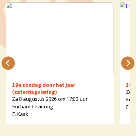
19e zondag door het jaar
19e
(zaterdagviering)
Zo 9
Za 8 augustus 2026 om 17:00 uur
Euch
Eucharistieviering
E. K
E. Kaak