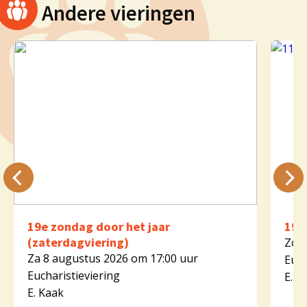
Andere vieringen
19e zondag door het jaar
19e
(zaterdagviering)
Zo 9
Za 8 augustus 2026 om 17:00 uur
Euch
Eucharistieviering
E. K
E. Kaak