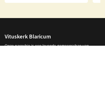
Vituskerk Blaricum
Onze parochie is een levende gemeenschap van
mensen die samen bidden, samen vieren, samen zijn.
We vormen een samenwerkingsverband met de
parochies in Huizen en Laren en hebben ook open
contacten met de andere christelijke kerken in de
regio.
Over ons
Adressen Vituskerk/Thomaskerk