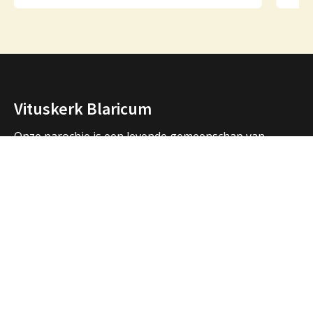
Vituskerk Blaricum
Onze parochie is een levende gemeenschap van
mensen die samen bidden, samen vieren, samen zijn.
We vormen een samenwerkingsverband met de
parochies in Huizen en Laren en hebben ook open
contacten met de andere christelijke kerken in de
regio.
Over ons
Adressen Vituskerk/Thomaskerk