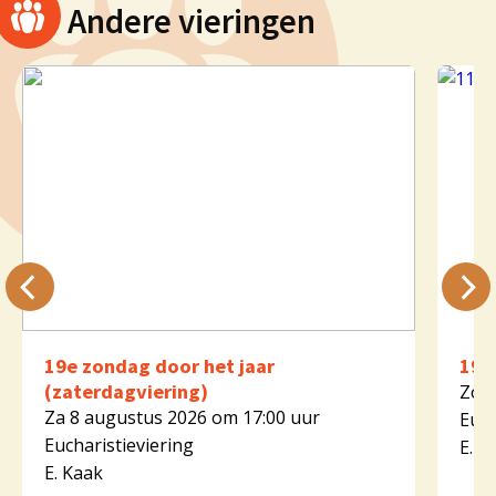
Andere vieringen
19e zondag door het jaar
19e
(zaterdagviering)
Zo 9
Za 8 augustus 2026 om 17:00 uur
Euch
Eucharistieviering
E. K
E. Kaak