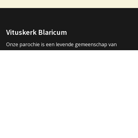
Vituskerk Blaricum
Onze parochie is een levende gemeenschap van
mensen die samen bidden, samen vieren, samen zijn.
We vormen een samenwerkingsverband met de
parochies in Huizen en Laren en hebben ook open
contacten met de andere christelijke kerken in de
regio.
Over ons
Adressen Vituskerk/Thomaskerk
Welkom
Nieuws