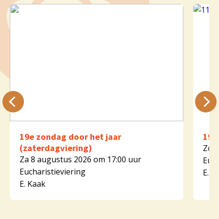
19e zondag door het jaar
19e
(zaterdagviering)
Zo 9
Za 8 augustus 2026 om 17:00 uur
Euch
Eucharistieviering
E. K
E. Kaak