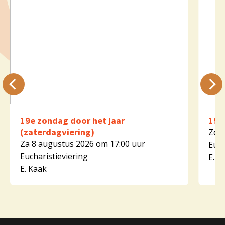
19e zondag door het jaar
19e
(zaterdagviering)
Zo 9
Za 8 augustus 2026 om 17:00 uur
Euch
Eucharistieviering
E. K
E. Kaak