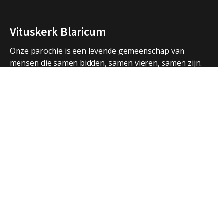
Vituskerk Blaricum
Onze parochie is een levende gemeenschap van
mensen die samen bidden, samen vieren, samen zijn.
We vormen een samenwerkingsverband met de
parochies in Huizen en Laren en hebben ook open
contacten met de andere christelijke kerken in de
regio.
Over ons
Adressen Vituskerk/Thomaskerk
Welkom
Nieuws
Vieringen
Activiteiten