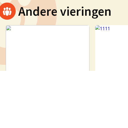
Andere vieringen
19e zondag door het jaar
19e zonda
(zaterdagviering)
Zo 9 august
Eucharistiev
Za 8 augustus 2026 om 17:00 uur
E. Kaak
Eucharistieviering