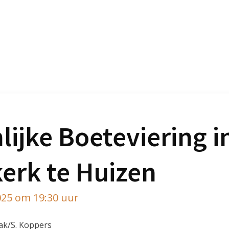
ijke Boeteviering i
rk te Huizen
025 om 19:30 uur
aak/S. Koppers