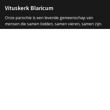
Vituskerk Blaricum
Onze parochie is een levende gemeenschap van
mensen die samen bidden, samen vieren, samen zijn.
We vormen een samenwerkingsverband met de
parochies in Huizen en Laren en hebben ook open
contacten met de andere christelijke kerken in de
regio.
Over ons
Adressen Vituskerk/Thomaskerk
Welkom
Nieuws
Vieringen
Activiteiten
Parochiebladen