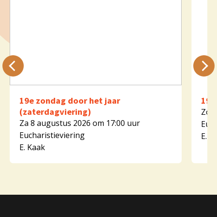
19e zondag door het jaar
19e
(zaterdagviering)
Zo 9
Za 8 augustus 2026 om 17:00 uur
Euch
Eucharistieviering
E. K
E. Kaak