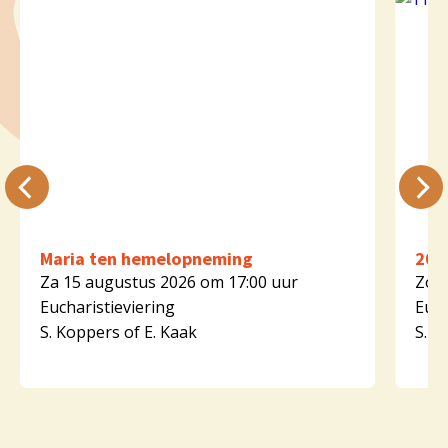
Maria ten hemelopneming
20e
Za 15 augustus 2026 om 17:00 uur
Zo 1
Eucharistieviering
Euch
S. Koppers of E. Kaak
S. K