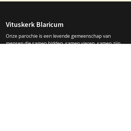
Vituskerk Blaricum
Onze parochie is een levende gemeenschap van
mensen die samen bidden, samen vieren, samen zijn.
We vormen een samenwerkingsverband met de
parochies in Huizen en Laren en hebben ook open
contacten met de andere christelijke kerken in de
regio.
Over ons
Adressen Vituskerk/Thomaskerk
Welkom
Nieuws
Vieringen