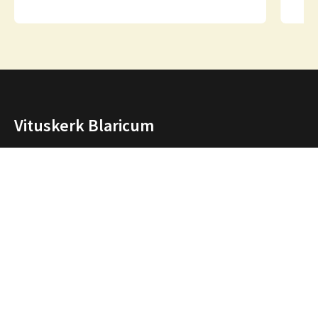
Vituskerk Blaricum
Onze parochie is een levende gemeenschap van
mensen die samen bidden, samen vieren, samen zijn.
We vormen een samenwerkingsverband met de
parochies in Huizen en Laren en hebben ook open
contacten met de andere christelijke kerken in de
regio.
Over ons
Adressen Vituskerk/Thomaskerk