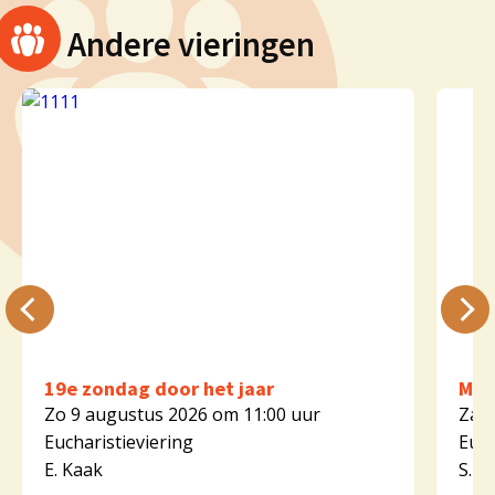
Andere vieringen
19e zondag door het jaar
Mar
Zo 9 augustus 2026 om 11:00 uur
Za 1
Eucharistieviering
Euch
E. Kaak
S. K