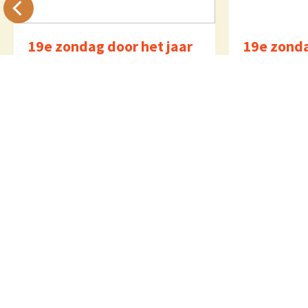
19e zondag door het jaar
19e zonda
(zaterdagviering)
Zo 9 august
Eucharistiev
Za 8 augustus 2026 om 17:00 uur
E. Kaak
Eucharistieviering
E. Kaak
Vituskerk Blaricum