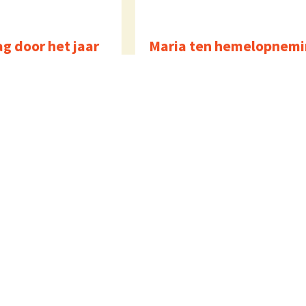
g door het jaar
Maria ten hemelopnemi
us 2026 om 11:00 uur
Za 15 augustus 2026 om 17:00
iering
uur
Eucharistieviering
S. Koppers
Over ons
Extra
Adressen
Verhuur