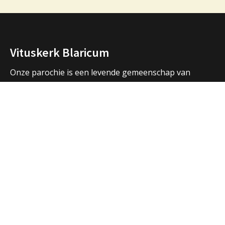
Vituskerk Blaricum
Onze parochie is een levende gemeenschap van
mensen die samen bidden, samen vieren, samen zijn.
We vormen een samenwerkingsverband met de
parochies in Huizen en Laren en hebben ook open
contacten met de andere christelijke kerken in de
regio.
Over ons
Adressen Vituskerk/Thomaskerk
Welkom
Nieuws