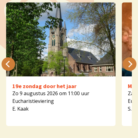
19e zondag door het jaar
Mar
Zo 9 augustus 2026 om 11:00 uur
Za 1
Eucharistieviering
Euch
E. Kaak
S. K