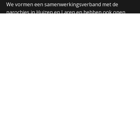
We vormen een samenwerkingsverband met de
parochies in Huizen en Laren en hebben ook open
contacten met de andere christelijke kerken in de
regio.
Over ons
Adressen Vituskerk/Thomaskerk
Welkom
Nieuws
Vieringen
Activiteiten
Parochiebladen
Nieuwsbrief
Extra
Verhuur