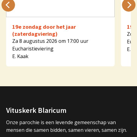
19e zondag door het jaar
19e
(zaterdagviering)
Zo 9
Za 8 augustus 2026 om 17:00 uur
Euch
Eucharistieviering
E. K
E. Kaak
Vituskerk Blaricum
Onze parochie is een levende gemeenschap van
mensen die samen bidden, samen vieren, samen zijn.