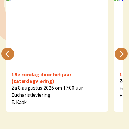
19e zondag door het jaar
19e
(zaterdagviering)
Zo 9
Za 8 augustus 2026 om 17:00 uur
Euch
Eucharistieviering
E. K
E. Kaak