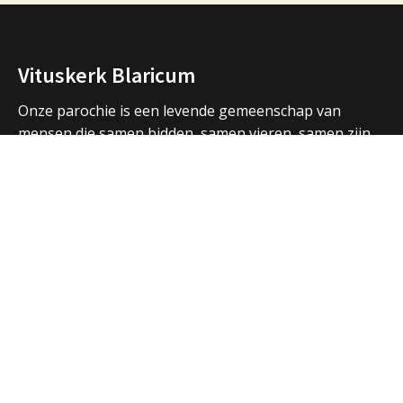
Vituskerk Blaricum
Onze parochie is een levende gemeenschap van
mensen die samen bidden, samen vieren, samen zijn.
We vormen een samenwerkingsverband met de
parochies in Huizen en Laren en hebben ook open
contacten met de andere christelijke kerken in de
regio.
Over ons
Adressen Vituskerk/Thomaskerk
Welkom
Nieuws
Vieringen