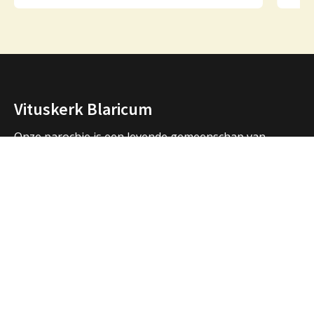
Vituskerk Blaricum
Onze parochie is een levende gemeenschap van
mensen die samen bidden, samen vieren, samen zijn.
We vormen een samenwerkingsverband met de
parochies in Huizen en Laren en hebben ook open
contacten met de andere christelijke kerken in de
regio.
Over ons
Adressen Vituskerk/Thomaskerk