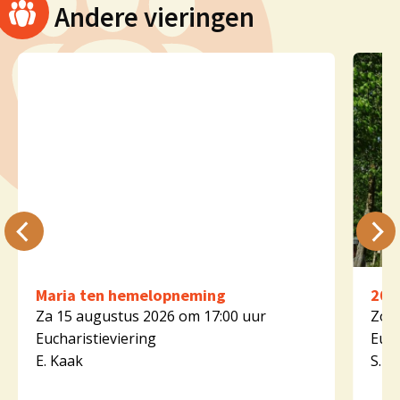
Andere vieringen
Maria ten hemelopneming
20e
Za 15 augustus 2026 om 17:00 uur
Zo 1
Eucharistieviering
Euch
E. Kaak
S. K