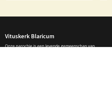
Vituskerk Blaricum
Onze parochie is een levende gemeenschap van
mensen die samen bidden, samen vieren, samen zijn.
We vormen een samenwerkingsverband met de
parochies in Huizen en Laren en hebben ook open
contacten met de andere christelijke kerken in de
regio.
Over ons
Adressen Vituskerk/Thomaskerk
Welkom