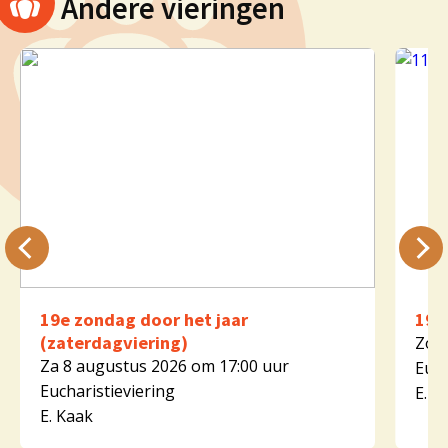
Andere vieringen
19e zondag door het jaar
19e
(zaterdagviering)
Zo 9
Za 8 augustus 2026 om 17:00 uur
Euch
Eucharistieviering
E. K
E. Kaak