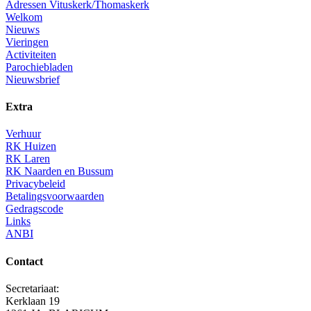
Adressen Vituskerk/Thomaskerk
Welkom
Nieuws
Vieringen
Activiteiten
Parochiebladen
Nieuwsbrief
Extra
Verhuur
RK Huizen
RK Laren
RK Naarden en Bussum
Privacybeleid
Betalingsvoorwaarden
Gedragscode
Links
ANBI
Contact
Secretariaat:
Kerklaan 19