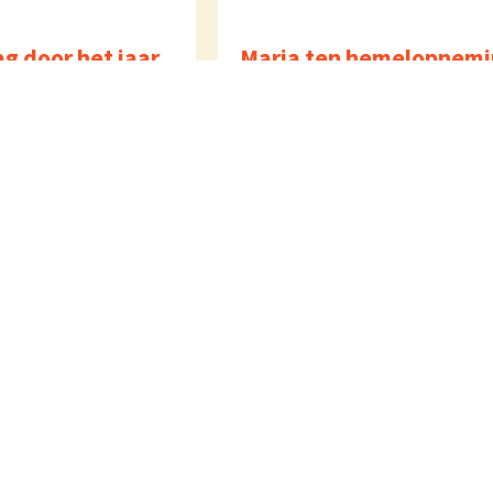
g door het jaar
Maria ten hemelopnemi
us 2026 om 11:00 uur
Za 15 augustus 2026 om 17:00
iering
uur
Eucharistieviering
S. Koppers
Over ons
Extra
Adressen
Verhuur