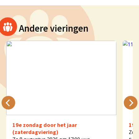
Andere vieringen
19e zondag door het jaar
19e
(zaterdagviering)
Zo 9