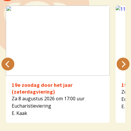
19e zondag door het jaar
19e
(zaterdagviering)
Zo 9
Za 8 augustus 2026 om 17:00 uur
Euch
Eucharistieviering
E. K
E. Kaak