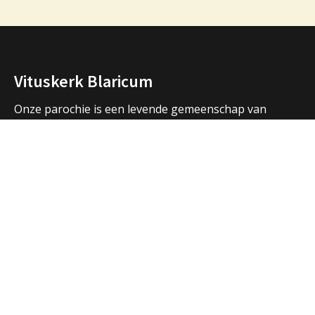
Vituskerk Blaricum
Onze parochie is een levende gemeenschap van
mensen die samen bidden, samen vieren, samen zijn.
We vormen een samenwerkingsverband met de
parochies in Huizen en Laren en hebben ook open
contacten met de andere christelijke kerken in de
regio.
Over ons
Adressen Vituskerk/Thomaskerk
Welkom
Nieuws