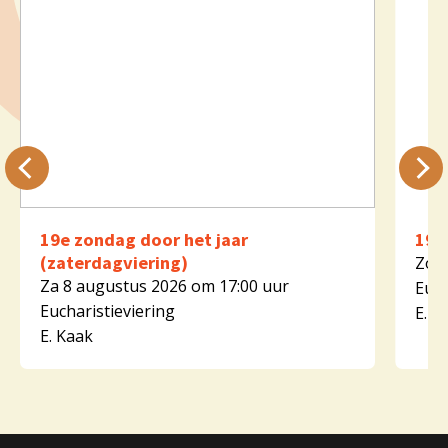
19e zondag door het jaar
19e
(zaterdagviering)
Zo 9
Za 8 augustus 2026 om 17:00 uur
Euch
Eucharistieviering
E. K
E. Kaak