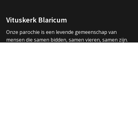
Vituskerk Blaricum
Onze parochie is een levende gemeenschap van
mensen die samen bidden, samen vieren, samen zijn.
We vormen een samenwerkingsverband met de
parochies in Huizen en Laren en hebben ook open
contacten met de andere christelijke kerken in de
regio.
Over ons
Adressen Vituskerk/Thomaskerk
Welkom
Nieuws
Vieringen
Activiteiten