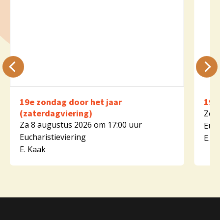
19e zondag door het jaar
19e
(zaterdagviering)
Zo 9
Za 8 augustus 2026 om 17:00 uur
Euch
Eucharistieviering
E. K
E. Kaak