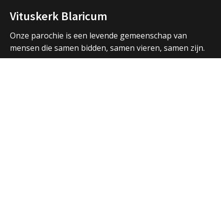
Vituskerk Blaricum
Onze parochie is een levende gemeenschap van
mensen die samen bidden, samen vieren, samen zijn.
We vormen een samenwerkingsverband met de
parochies in Huizen en Laren en hebben ook open
contacten met de andere christelijke kerken in de
regio.
Over ons
Adressen Vituskerk/Thomaskerk
Welkom
Nieuws
Vieringen
Activiteiten
Parochiebladen