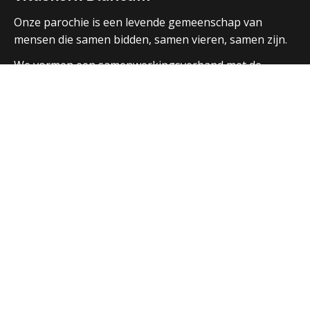
Onze parochie is een levende gemeenschap van
mensen die samen bidden, samen vieren, samen zijn.
We vormen een samenwerkingsverband met de
parochies in Huizen en Laren en hebben ook open
contacten met de andere christelijke kerken in de
regio.
Over ons
Adressen Vituskerk/Thomaskerk
Welkom
Nieuws
Vieringen
Activiteiten
Parochiebladen
Nieuwsbrief