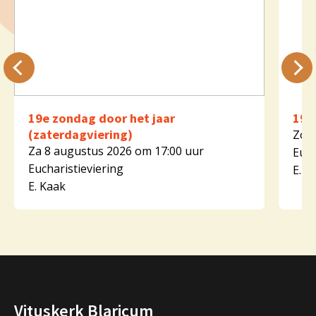
19e zondag door het jaar
19e
(zaterdagviering)
Zo 9
Za 8 augustus 2026 om 17:00 uur
Euch
Eucharistieviering
E. K
E. Kaak
Vituskerk Blaricum