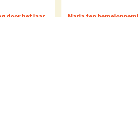
g door het jaar
Maria ten hemelopnemi
us 2026 om 11:00 uur
Za 15 augustus 2026 om 17:00
iering
uur
Eucharistieviering
S. Koppers
Over ons
Extra
Adressen
Verhuur