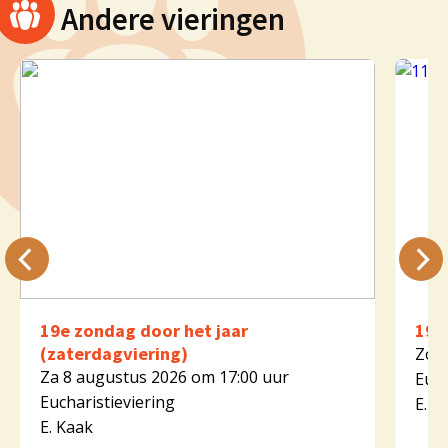
Andere vieringen
19e zondag door het jaar
19e
(zaterdagviering)
Zo 9
Za 8 augustus 2026 om 17:00 uur
Euch
Eucharistieviering
E. K
E. Kaak