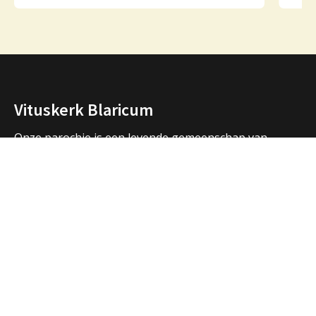
Vituskerk Blaricum
Onze parochie is een levende gemeenschap van
mensen die samen bidden, samen vieren, samen zijn.
We vormen een samenwerkingsverband met de
parochies in Huizen en Laren en hebben ook open
contacten met de andere christelijke kerken in de
regio.
Over ons
Adressen Vituskerk/Thomaskerk