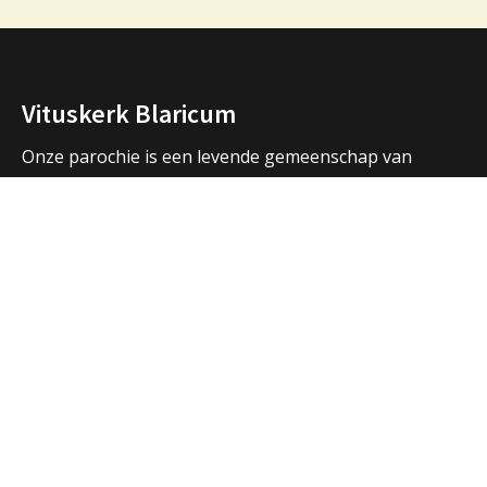
Vituskerk Blaricum
Onze parochie is een levende gemeenschap van
mensen die samen bidden, samen vieren, samen zijn.
We vormen een samenwerkingsverband met de
parochies in Huizen en Laren en hebben ook open
contacten met de andere christelijke kerken in de
regio.
Over ons
Adressen Vituskerk/Thomaskerk
Welkom
Nieuws