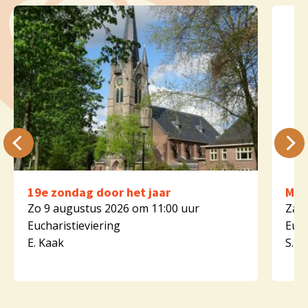
19e zondag door het jaar
Mar
Zo 9 augustus 2026 om 11:00 uur
Za 1
Eucharistieviering
Euch
E. Kaak
S. K